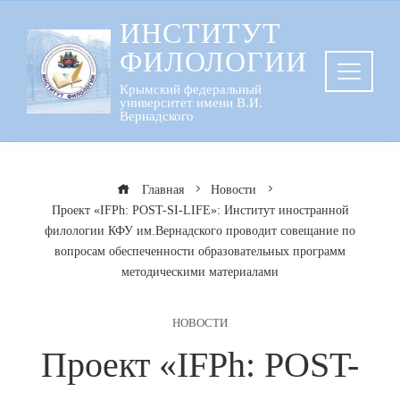
Перейти
ИНСТИТУТ
к
ФИЛОЛОГИИ
содержанию
Крымский федеральный
университет имени В.И.
Вернадского
Главная
Новости
Проект «IFPh: POST-SI-LIFE»: Институт иностранной
филологии КФУ им.Вернадского проводит совещание по
вопросам обеспеченности образовательных программ
методическими материалами
НОВОСТИ
Проект «IFPh: POST-