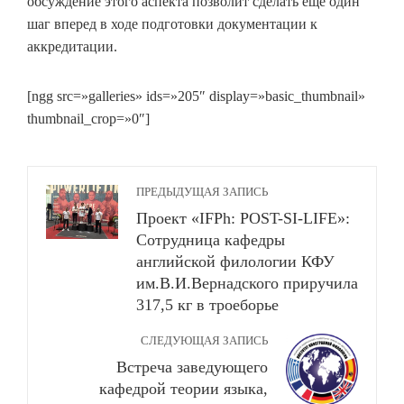
обсуждение этого аспекта позволит сделать еще один
шаг вперед в ходе подготовки документации к
аккредитации.
[ngg src=»galleries» ids=»205″ display=»basic_thumbnail»
thumbnail_crop=»0″]
ПРЕДЫДУЩАЯ ЗАПИСЬ
Проект «IFPh: POST-SI-LIFE»:
Сотрудница кафедры
английской филологии КФУ
им.В.И.Вернадского приручила
317,5 кг в троеборье
СЛЕДУЮЩАЯ ЗАПИСЬ
Встреча заведующего
кафедрой теории языка,