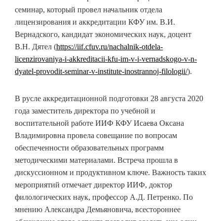
семинар, который провел начальник отдела
лицензирования и аккредитации КФУ им. В.И.
Вернадского, кандидат экономических наук, доцент
В.Н. Дятел (
https://iif.cfuv.ru/nachalnik-otdela-
licenzirovaniya-i-akkreditacii-kfu-im-v-i-vernadskogo-v-n-
dyatel-provodit-seminar-v-institute-inostrannoj-filologii/
).
В русле аккредитационной подготовки 28 августа 2020
года заместитель директора по учебной и
воспитательной работе ИИФ КФУ Исаева Оксана
Владимировна провела совещание по вопросам
обеспеченности образовательных программ
методическими материалами. Встреча прошла в
дискуссионном и продуктивном ключе. Важность таких
мероприятий отмечает директор ИИФ, доктор
филологических наук, профессор А.Д. Петренко. По
мнению Александра Демьяновича, всестороннее