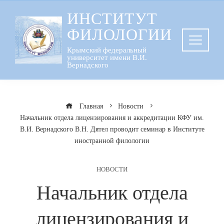
Перейти
ИНСТИТУТ
к
ФИЛОЛОГИИ
содержанию
Крымский федеральный
университет имени В.И.
Вернадского
Главная
Новости
Начальник отдела лицензирования и аккредитации КФУ им.
В.И. Вернадского В.Н. Дятел проводит семинар в Институте
иностранной филологии
НОВОСТИ
Начальник отдела
лицензирования и