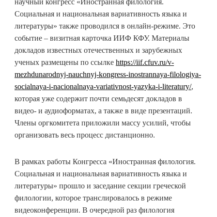
научный конгресс «Иностранная филология.
Социальная и национальная вариативность языка и
литературы» также проводился в онлайн-режиме. Это
событие – визитная карточка ИИФ КФУ. Материалы
докладов известных отечественных и зарубежных
ученых размещены по ссылке
https://iif.cfuv.ru/v-
mezhdunarodnyj-nauchnyj-kongress-inostrannaya-filologiya-
socialnaya-i-nacionalnaya-variativnost-yazyka-i-literatury/
,
которая уже содержит почти семьдесят докладов в
видео- и аудиоформатах, а также в виде презентаций.
Члены оргкомитета приложили массу усилий, чтобы
организовать весь процесс дистанционно.
В рамках работы Конгресса «Иностранная филология.
Социальная и национальная вариативность языка и
литературы» прошло и заседание секции греческой
филологии, которое транслировалось в режиме
видеоконференции. В очередной раз филология