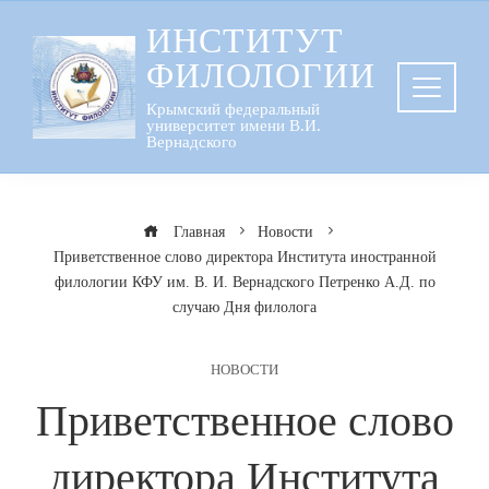
Перейти
ИНСТИТУТ
к
ФИЛОЛОГИИ
содержанию
Крымский федеральный
университет имени В.И.
Вернадского
Главная
Новости
Приветственное слово директора Института иностранной
филологии КФУ им. В. И. Вернадского Петренко А.Д. по
случаю Дня филолога
НОВОСТИ
Приветственное слово
директора Института