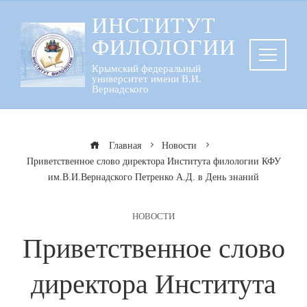
Перейти
ИНСТИТУТ
к
ФИЛОЛОГИИ
содержанию
Крымский федеральный
университет имени В.И.
Вернадского
Главная
Новости
Приветственное слово директора Института филологии КФУ
им.В.И.Вернадского Петренко А.Д. в День знаний
НОВОСТИ
Приветственное слово
директора Института