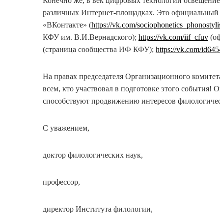
Конечно же, в век цифровых технологий освещение 
различных Интернет-площадках. Это официальный
«ВКонтакте» (
https://vk.com/sociophonetics_phonostylis
КФУ им. В.И.Вернадского);
https://vk.com/iif_cfuv
(о
(страница сообщества ИФ КФУ);
https://vk.com/id64
На правах председателя Организационного комитет
всем, кто участвовал в подготовке этого события! 
способствуют продвижению интересов филологичес
С уважением,
доктор филологических наук,
профессор,
директор Института филологии,