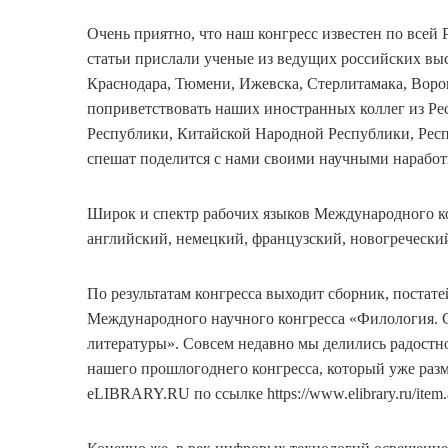
Очень приятно, что наш конгресс известен по всей 
статьи прислали ученые из ведущих российских вы
Краснодара, Тюмени, Ижевска, Стерлитамака, Воро
поприветствовать наших иностранных коллег из Ре
Республики, Китайской Народной Республики, Рес
спешат поделится с нами своими научными наработ
Широк и спектр рабочих языков Международного ко
английский, немецкий, французский, новогреческий
По результатам конгресса выходит сборник, поста
Международного научного конгресса «Филология. С
литературы». Совсем недавно мы делились радостн
нашего прошлогоднего конгресса, который уже раз
eLIBRARY.RU по ссылке https://www.elibrary.ru/item