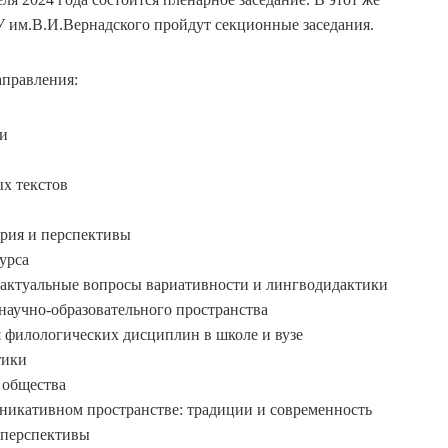
У им.В.И.Вернадского пройдут секционные заседания.
аправления:
чи
х текстов
ория и перспективы
урса
актуальные вопросы вариативности и лингводидактики
научно-образовательного пространства
 филологических дисциплин в школе и вузе
тики
 общества
никативном пространстве: традиции и современность
 перспективы