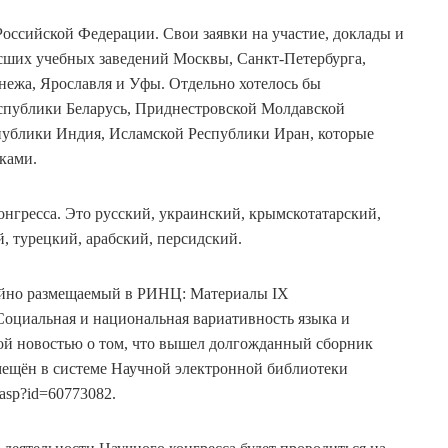
Российской Федерации. Свои заявки на участие, доклады и
сших учебных заведений Москвы, Санкт-Петербурга,
нежа, Ярославля и Уфы. Отдельно хотелось бы
спублики Беларусь, Приднестровской Молдавской
публики Индия, Исламской Республики Иран, которые
ками.
нгресса. Это русский, украинский, крымскотатарский,
, турецкий, арабский, персидский.
тейно размещаемый в РИНЦ: Материалы IX
оциальная и национальная вариативность языка и
ой новостью о том, что вышел долгожданный сборник
мещён в системе Научной электронной библиотеки
.asp?id=60773082.