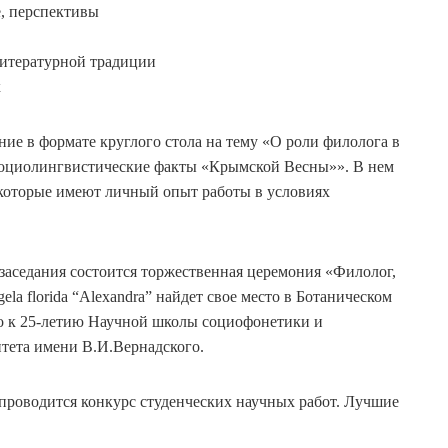
е, перспективы
литературной традиции
х
ание в формате круглого стола на тему «О роли филолога в
социолингвистические факты «Крымской Весны»». В нем
которые имеют личный опыт работы в условиях
заседания состоится торжественная церемония «Филолог,
ela florida “Alexandra” найдет свое место в Ботаническом
но к 25-летию Научной школы социофонетики и
тета имени В.И.Вернадского.
а проводится конкурс студенческих научных работ. Лучшие