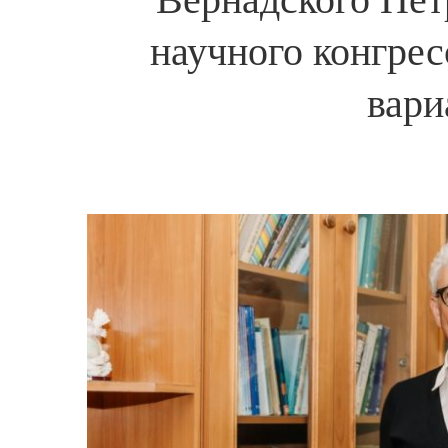
научного конгре
вари