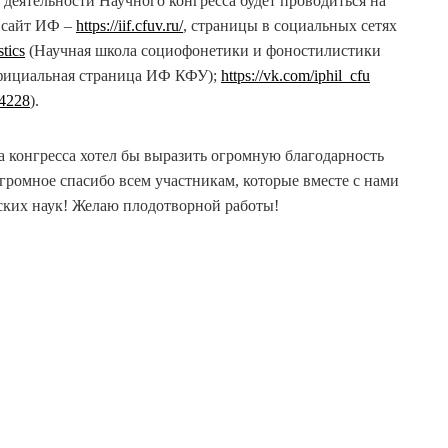
деятельности Научного конгресса будет проводиться на
 сайт ИФ –
https://iif.cfuv.ru/
, страницы в социальных сетях
tics
(Научная школа социофонетики и фоностилистики
фициальная страница ИФ КФУ);
https://vk.com/iphil_cfu
54228
).
а конгресса хотел бы выразить огромную благодарность
Огромное спасибо всем участникам, которые вместе с нами
ких наук! Желаю плодотворной работы!