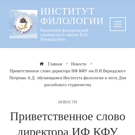
Перейти
ИНСТИТУТ
к
ФИЛОЛОГИИ
содержанию
Крымский федеральный
университет имени В.И.
Вернадского
Главная
Новости
Приветственное слово директора ИФ КФУ им.В.И.Вернадского
Петренко А.Д. обучающимся Института филологии в честь Дня
российского студенчества
НОВОСТИ
Приветственное слово
директора ИФ КФУ