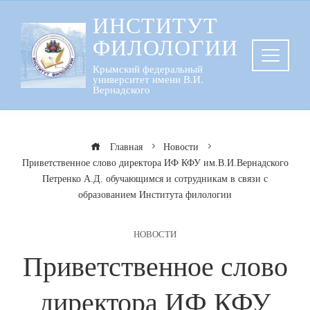
Перейти
ИНСТИТУТ
к
ФИЛОЛОГИИ
содержанию
Крымский федеральный
университет имени В.И.
Вернадского
Главная
Новости
Приветственное слово директора ИФ КФУ им.В.И.Вернадского
Петренко А.Д. обучающимся и сотрудникам в связи с
образованием Института филологии
НОВОСТИ
Приветственное слово
директора ИФ КФУ