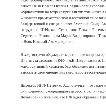
отдел формируемого Института. 22 января 2021 год
работе ИИФ Исаева Оксана Владимировна собрала 
журналистики во встрече приняли участие Бычина
Факультет крымскотатарской и восточной филолог
Залфератовной и специалистом Аметовой Сайде Ам
сотрудники ИИФ, как: Сельникова Татьяна Евгенье
Сергеевна, Беловенцева Мария Владимировна, Тат
и Вовк Николай Александрович.
В ходе встречи обсуждались различные вопросы ор
Института филологии КФУ им.В.И.Вернадского. По
конструктивный характер, был обсужден значитель
высказать свое мнение или внести соответствующе
Директор ИИФ Петренко А.Д. отмечает, что такие м
они позволяют скоординировать работу различных 
Демьянович напомнил, что ИФ будет образован 1 фе