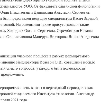
а заместитель директора по учебной и воспитательной
специалистов УОО. От факультета славянской филологии и
 Юлия Николаевна и Давыдкина Анастасия Сергеевна.
ии был представлен ведущим специалистом Касич Заремой
етовной. На совещании также присутствовали такие
вна, Холодняк Оксана Сергеевна, Стрембицкая Наталья
ьяна Станиславовна Мацерук, Викторова Янина Андреевна
ганизации учебного процесса в рамках формируемого
 мнению замдиректора Исаевой О.В., совещание носило
ный спектр вопросов, у каждого была возможность
е предложение.
ероприятия очень важны в переходный период, так как
уровней создаваемого Института филологии. Александр
враля 2021 года.