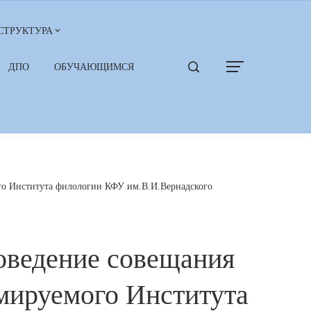
СТРУКТУРА
ДПО
ОБУЧАЮЩИМСЯ
го Института филологии КФУ им.В.И.Вернадского
оведение совещания
рмируемого Института