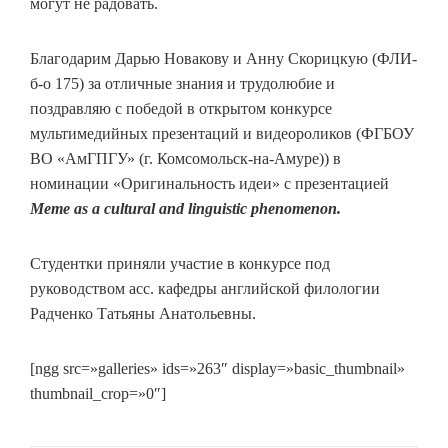
могут не радовать.
Благодарим Дарью Новакову и Анну Скорицкую (ФЛИ-
б-о 175) за отличные знания и трудолюбие и
поздравляю с победой в открытом конкурсе
мультимедийных презентаций и видеороликов (ФГБОУ
ВО «АмГПГУ» (г. Комсомольск-на-Амуре)) в
номинации «Оригинальность идеи» c презентацией
Meme as a cultural and linguistic phenomenon.
Студентки приняли участие в конкурсе под
руководством асс. кафедры английской филологии
Радченко Татьяны Анатольевны.
[ngg src=»galleries» ids=»263″ display=»basic_thumbnail»
thumbnail_crop=»0″]