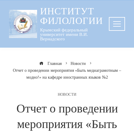
Перейти
ИНСТИТУТ
к
ФИЛОЛОГИИ
содержанию
Крымский федеральный
университет имени В.И.
Вернадского
Главная
Новости
Отчет о проведении мероприятия «Быть медиаграмотным –
модно!» на кафедре иностранных языков №2
НОВОСТИ
Отчет о проведении
мероприятия «Быть