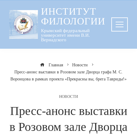
Перейти
ИНСТИТУТ
к
ФИЛОЛОГИИ
содержанию
Крымский федеральный
университет имени В.И.
Вернадского
Главная
Новости
Пресс-анонс выставки в Розовом зале Дворца графа М. С.
Воронцова в рамках проекта «Прекрасны вы, брега Тавриды!»
НОВОСТИ
Пресс-анонс выставки
в Розовом зале Дворца