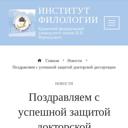
Перейти
ИНСТИТУТ
к
ФИЛОЛОГИИ
содержанию
Крымский федеральный
университет имени В.И.
Вернадского
Главная
Новости
Поздравляем с успешной защитой докторской диссертации
НОВОСТИ
Поздравляем с
успешной защитой
докторской