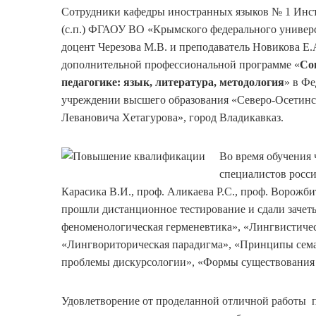
Сотрудники кафедры иностранных языков № 1 Инс
(с.п.) ФГАОУ ВО «Крымского федерального универс
доцент Черезова М.В. и преподаватель Новикова 
дополнительной профессиональной программе «
Со
педагогике: язык, литература, методология
» в Ф
учреждении высшего образования «Северо-Осетинс
Левановича Хетагурова», город Владикавказ.
Во время обучения
специалистов росси
Карасика В.И., проф. Аликаева Р.С., проф. Ворожби
прошли дистанционное тестирование и сдали заче
феноменологическая герменевтика», «Лингвистичес
«Лингвориторическая парадигма», «Принципы сема
проблемы дискурсологии», «Формы существования 
Удовлетворение от проделанной отличной работы 