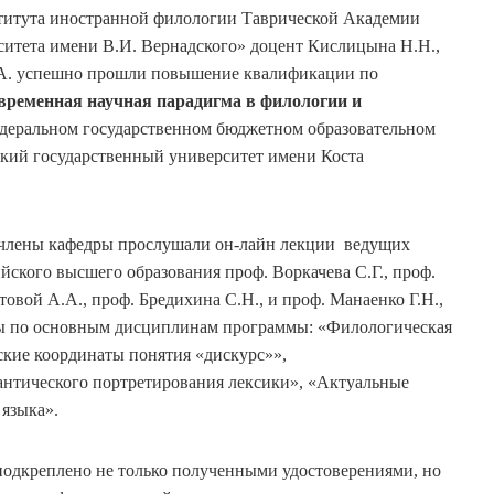
титута иностранной филологии Таврической Академии
итета имени В.И. Вернадского» доцент Кислицына Н.Н.,
Е.А. успешно прошли повышение квалификации по
временная научная парадигма в филологии и
едеральном государственном бюджетном образовательном
кий государственный университет имени Коста
 члены кафедры прослушали он-лайн лекции ведущих
йского высшего образования проф. Воркачева С.Г., проф.
товой А.А., проф. Бредихина С.Н., и проф. Манаенко Г.Н.,
ты по основным дисциплинам программы: «Филологическая
кие координаты понятия «дискурс»»,
нтического портретирования лексики», «Актуальные
языка».
подкреплено не только полученными удостоверениями, но