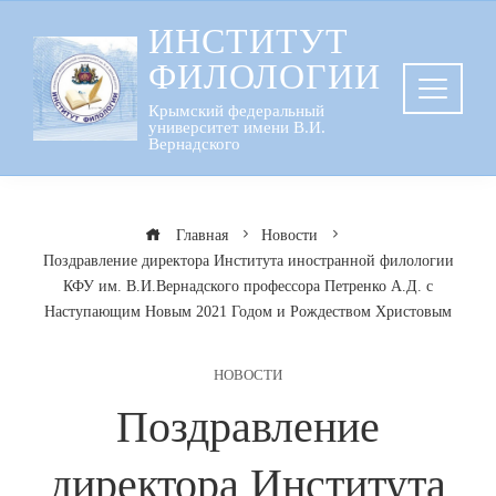
Перейти
ИНСТИТУТ
к
ФИЛОЛОГИИ
содержанию
Крымский федеральный
университет имени В.И.
Вернадского
Главная
Новости
Поздравление директора Института иностранной филологии
КФУ им. В.И.Вернадского профессора Петренко А.Д. с
Наступающим Новым 2021 Годом и Рождеством Христовым
НОВОСТИ
Поздравление
директора Института