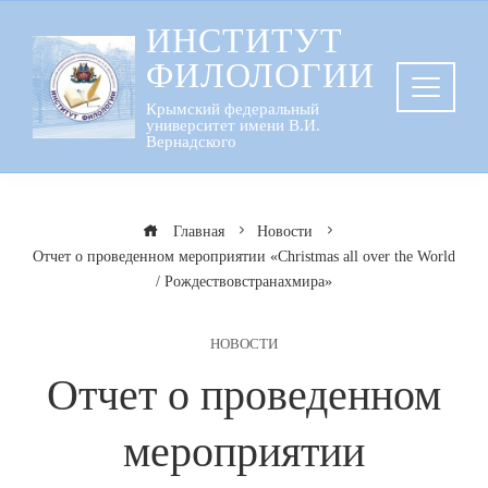
Перейти
ИНСТИТУТ
к
ФИЛОЛОГИИ
содержанию
Крымский федеральный
университет имени В.И.
Вернадского
Главная
Новости
Отчет о проведенном мероприятии «Christmas all over the World
/ Рождествовстранахмира»
НОВОСТИ
Отчет о проведенном
мероприятии