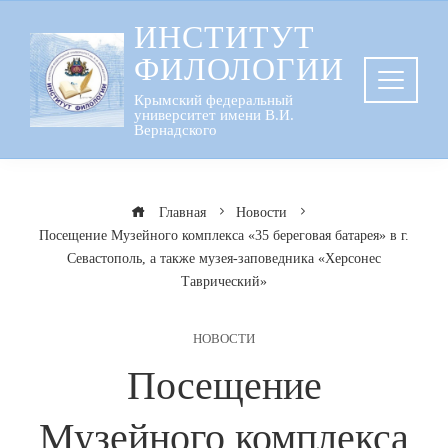
Перейти
ИНСТИТУТ
к
ФИЛОЛОГИИ
содержанию
Крымский федеральный
университет имени В.И.
Вернадского
Главная
Новости
Посещение Музейного комплекса «35 береговая батарея» в г.
Севастополь, а также музея-заповедника «Херсонес
Таврический»
НОВОСТИ
Посещение
Музейного комплекса