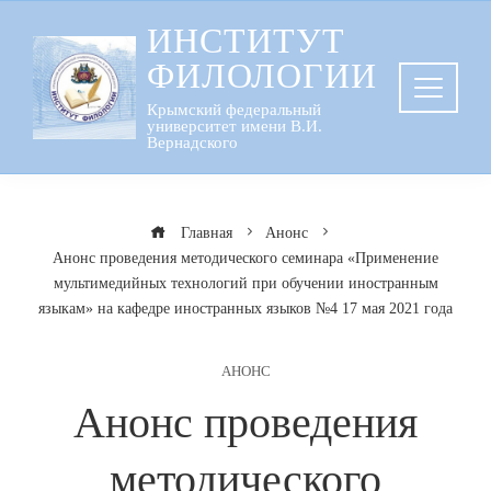
Перейти
ИНСТИТУТ
к
ФИЛОЛОГИИ
содержанию
Крымский федеральный
университет имени В.И.
Вернадского
Главная
Анонс
Анонс проведения методического семинара «Применение
мультимедийных технологий при обучении иностранным
языкам» на кафедре иностранных языков №4 17 мая 2021 года
АНОНС
Анонс проведения
методического