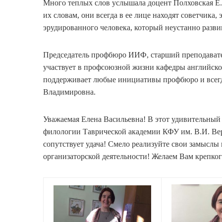
Много теплых слов услышала доцент Полховская Е.В
их словам, они всегда в ее лице находят советчика,
эрудированного человека, который неустанно разви
Председатель профбюро ИИФ, старший преподавател
участвует в профсоюзной жизни кафедры английско
поддерживает любые инициативы профбюро и всегда
Владимировна.
Уважаемая Елена Васильевна! В этот удивительный
филологии Таврической академии КФУ им. В.И. Вер
сопутствует удача! Смело реализуйте свои замыслы
организаторской деятельности! Желаем Вам крепког