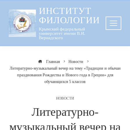
Перейти
ИНСТИТУТ
к
ФИЛОЛОГИИ
содержанию
Крымский федеральный
университет имени В.И.
Вернадского
Главная
Новости
Литературно-музыкальный вечер на тему «Традиции и обычаи
празднования Рождества и Нового года в Греции» для
обучающихся 5 классов
НОВОСТИ
Литературно-
музыкальный вечер на