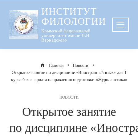
Перейти
ИНСТИТУТ
к
ФИЛОЛОГИИ
содержанию
Крымский федеральный
университет имени В.И.
Вернадского
Главная
Новости
Открытое занятие по дисциплине «Иностранный язык» для 1
курса бакалавриата направления подготовки «Журналистика»
НОВОСТИ
Открытое занятие
по дисциплине «Иностр