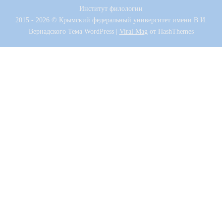
Институт филологии
2015 - 2026 © Крымский федеральный университет имени В.И.
Вернадского
Тема WordPress
|
Viral Mag
от HashThemes