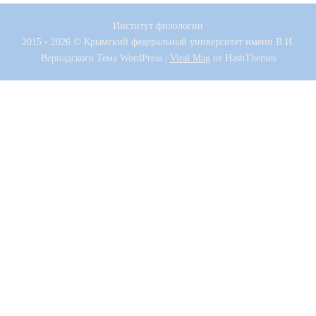
Институт филологии
2015 - 2026 © Крымский федеральный университет имени В.И.
Вернадского
Тема WordPress
|
Viral Mag
от HashThemes