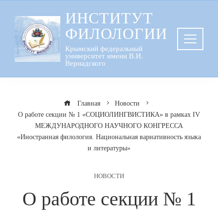
Перейти
ИНСТИТУТ
к
ФИЛОЛОГИИ
содержанию
Крымский федеральный
университет имени В.И.
Вернадского
Главная
Новости
О работе секции № 1 «СОЦИОЛИНГВИСТИКА» в рамках IV
МЕЖДУНАРОДНОГО НАУЧНОГО КОНГРЕССА
«Иностранная филология. Национальная вариативность языка
и литературы»
НОВОСТИ
О работе секции № 1