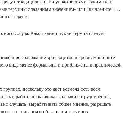
 наряду с традицион- ными упражнениями, такими как
вные термины с заданным значением» или «вычлените ТЭ,
нные задачи:
осного сосуда. Какой клинический термин следует
пониженное содержание эритроцитов в крови. Напишите
акого вида менее формальны и приближены к практической
 группах, поскольку это даст возможность всем
вать в работе, практиковать навыки сотрудничества,
ивно слушать, вырабатывать общее мнение, разрешать
ильного написания и объяснения терминов.