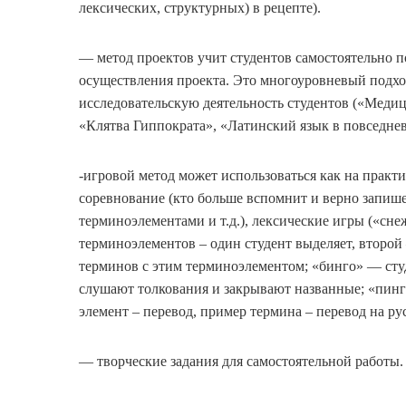
лексических, структурных) в рецепте).
— метод проектов учит студентов самостоятельно п
осуществления проекта. Это многоуровневый подх
исследовательскую деятельность студентов («Меди
«Клятва Гиппократа», «Латинский язык в повседне
-игровой метод может использоваться как на практи
соревнование (кто больше вспомнит и верно запише
терминоэлементами и т.д.), лексические игры («сн
терминоэлементов – один студент выделяет, второй
терминов с этим терминоэлементом; «бинго» — ст
слушают толкования и закрывают названные; «пинг
элемент – перевод, пример термина – перевод на ру
— творческие задания для самостоятельной работы.