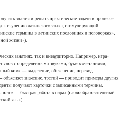
олучать знания и решать практические задачи в процессе
од к изучению латинского языка, стимулирующий
цинские термины в латинских пословицах и поговорках»,
вной жизни»).
ческих занятиях, так и внеаудиторно. Например, игра-
т слов с определенными звуками, буквосочетаниями,
ежный ком» — выделение, объяснение, перевод
 – объясняет значение, третий — приводит примеры других
уденты получают карточки с записанными термины,
-понг» — быстрая работа в парах (словообразовательный
сский язык).