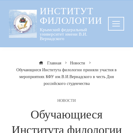
Перейти
ИНСТИТУТ
к
ФИЛОЛОГИИ
содержанию
Крымский федеральный
университет имени В.И.
Вернадского
Главная
Новости
Обучающиеся Института филологии приняли участия в
мероприятиях КФУ им.В.И.Вернадского в честь Дня
российского студенчества
НОВОСТИ
Обучающиеся
Института филологии