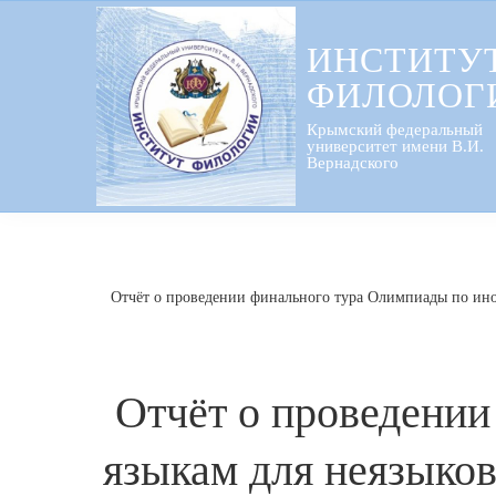
Перейти
к
ИНСТИТУ
содержанию
ФИЛОЛОГ
Крымский федеральный
университет имени В.И.
Вернадского
Отчёт о проведении финального тура Олимпиады по ино
Отчёт о проведени
языкам для неязыков