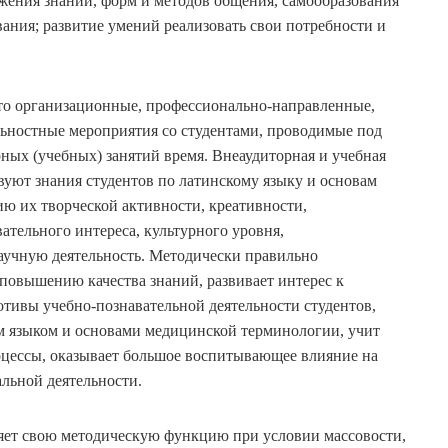
жения знаний, форм и методов общения, самообразования
ания; развитие умений реализовать свои потребности и
это организационные, профессионально-направленные,
ьностные мероприятия со студентами, проводимые под
ных (учебных) занятий время. Внеаудиторная и учебная
твуют знания студентов по латинскому языку и основам
ю их творческой активности, креативности,
тельного интереса, культурного уровня,
аучную деятельность. Методически правильно
повышению качества знаний, развивает интерес к
ивы учебно-познавательной деятельности студентов,
м языком и основами медицинской терминологии, учит
оцессы, оказывает большое воспитывающее влияние на
льной деятельности.
яет свою методическую функцию при условии массовости,