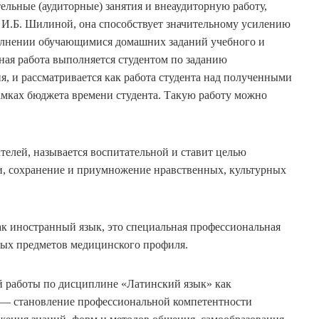
тельные (аудиторные) занятия и внеаудиторную работу,
И.Б. Шилиной, она способствует значительному усилению
олнении обучающимися домашних заданий учебного и
ьная работа выполняется студентом по заданию
ия, и рассматривается как работа студента над полученными
рамках бюджета времени студента. Такую работу можно
елей, называется воспитательной и ставит целью
и, сохранение и приумножение нравственных, культурных
ак иностранный язык, это специальная профессиональная
ных предметов медицинского профиля.
̆ работы по дисциплине «Латинский язык» как
 — становление профессиональной компетентности