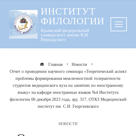
Перейти
ИНСТИТУТ
к
ФИЛОЛОГИИ
содержанию
Крымский федеральный
университет имени В.И.
Вернадского
Главная
Новости
Отчет о проведении научного семинара «Теоретический аспект
проблемы формирования межличностной толерантности
студентов медицинского вуза на занятиях по иностранному
языку» на кафедре иностранных языков №4 Института
филологии 06 декабря 2023 года, ауд. 317, ОТКЗ Медицинский
институт им. С.И. Георгиевского
НОВОСТИ