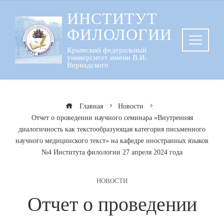
Перейти
ИНСТИТУТ
к
ФИЛОЛОГИИ
содержанию
Крымский федеральный
университет имени В.И.
Вернадского
Главная
Новости
Отчет о проведении научного семинара «Внутренняя
диалогичность как текстообразующая категория письменного
научного медицинского текст» на кафедре иностранных языков
№4 Института филологии 27 апреля 2024 года
НОВОСТИ
Отчет о проведении