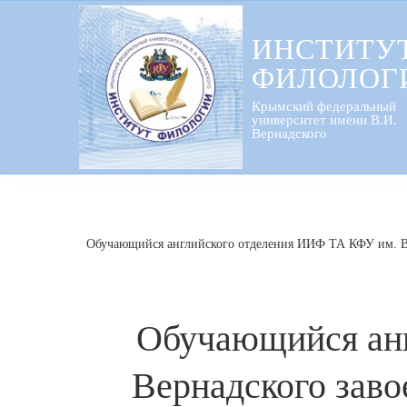
Перейти
к
ИНСТИТУ
содержанию
ФИЛОЛОГ
Крымский федеральный
университет имени В.И.
Вернадского
Обучающийся английского отделения ИИФ ТА КФУ им. В.И
Обучающийся анг
Вернадского заво