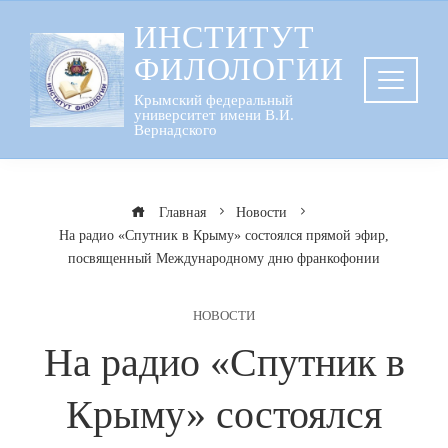
Перейти
ИНСТИТУТ
к
ФИЛОЛОГИИ
содержанию
Крымский федеральный
университет имени В.И.
Вернадского
Главная
Новости
На радио «Спутник в Крыму» состоялся прямой эфир,
посвященный Международному дню франкофонии
НОВОСТИ
На радио «Спутник в
Крыму» состоялся