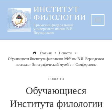
Перейти
ИНСТИТУТ
к
ФИЛОЛОГИИ
содержанию
Крымский федеральный
университет имени В.И.
Вернадского
Главная
Новости
Обучающиеся Института филологии КФУ им.В.И. Вернадского
посещают Этнографический музей в г. Симферополе
НОВОСТИ
Обучающиеся
Института филологии