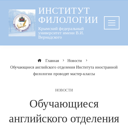
Перейти
ИНСТИТУТ
к
ФИЛОЛОГИИ
содержанию
Крымский федеральный
университет имени В.И.
Вернадского
Главная
Новости
Обучающиеся английского отделения Института иностранной
филологии проводят мастер-классы
НОВОСТИ
Обучающиеся
английского отделения