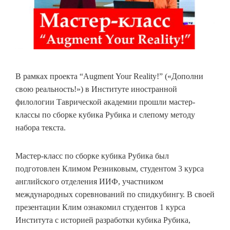
В рамках проекта “
Augment
Your
Reality
!” («Дополни
свою реальность!») в Институте иностранной
филологии Таврической академии прошли мастер-
классы по
c
борке кубика Рубика и слепому методу
набора текста.
Мастер-класс по
c
борке кубика Рубика был
подготовлен Климом Резниковым, студентом 3 курса
английского отделения ИИФ, участником
международных соревнований по спидкубингу. В своей
презентации Клим ознакомил студентов 1 курса
Института с историей разработки кубика Рубика,