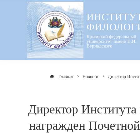
Перейти
к
ИНСТИТУ
содержанию
ФИЛОЛОГ
Крымский федеральный
университет имени В.И.
Вернадского
Главная
Новости
Директор Инстит
Директор Института
награжден Почетной