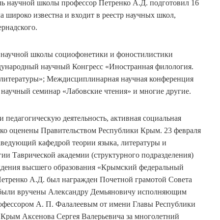
ль научной школы профессор Петренко А.Д. подготовил 16
а широко известна и входит в реестр научных школ,
рнадского.
х научной школы социофонетики и фоностилистики
дународный научный Конгресс «Иностранная филология.
и литературы»; Междисциплинарная научная конференция
научный семинар «Лабовские чтения» и многие другие.
и педагогическую деятельность, активная социальная
око оценены Правительством Республики Крым. 23 февраля
заведующий кафедрой теории языка, литературы и
ии Таврической академии (структурного подразделения)
ждения высшего образования «Крымский федеральный
Петренко А.Д. был награжден Почетной грамотой Совета
к были вручены Александру Демьяновичу исполняющим
рофессором А. П. Фалалеевым от имени Главы Республики
 Крым Аксенова Сергея Валерьевича за многолетний