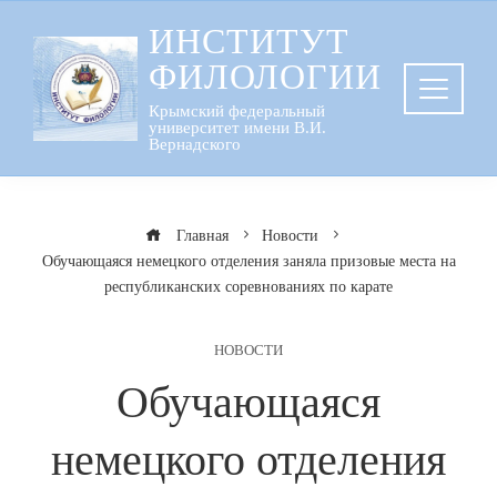
Перейти
ИНСТИТУТ
к
ФИЛОЛОГИИ
содержанию
Крымский федеральный
университет имени В.И.
Вернадского
Главная
Новости
Обучающаяся немецкого отделения заняла призовые места на
республиканских соревнованиях по карате
НОВОСТИ
Обучающаяся
немецкого отделения