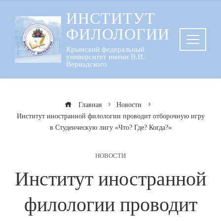
Перейти
ИНСТИТУТ
к
ФИЛОЛОГИИ
содержанию
Крымский федеральный
университет имени В.И.
Вернадского
Главная
Новости
Институт иностранной филологии проводит отборочную игру
в Студенческую лигу «Что? Где? Когда?»
НОВОСТИ
Институт иностранной
филологии проводит