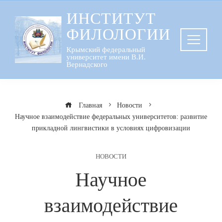
Перейти
ИНСТИТУТ
к
ФИЛОЛОГИИ
содержанию
Крымский федеральный
университет имени В.И.
Вернадского
Главная
Новости
Научное взаимодействие федеральных университетов: развитие
прикладной лингвистики в условиях цифровизации
НОВОСТИ
Научное
взаимодействие