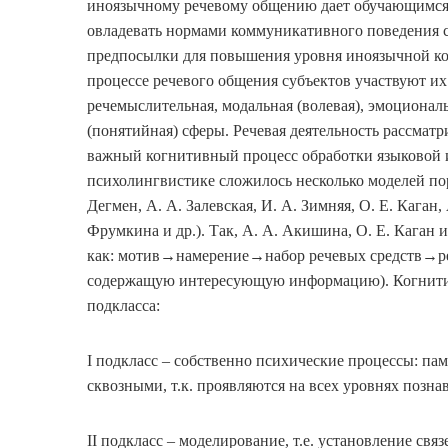
иноязычному речевому общению дает обучающимся 
овладевать нормами коммуникативного поведения ст
предпосылки для повышения уровня иноязычной ко
процессе речевого общения субъектов участвуют их
речемыслительная, модальная (волевая), эмоционал
(понятийная) сферы. Речевая деятельность рассмат
важный когнитивный процесс обработки языковой 
психолингвистике сложилось несколько моделей по
Дегмен, А. А. Залевская, И. А. Зимняя, О. Е. Каган, 
Фрумкина и др.). Так, А. А. Акишина, О. Е. Каган 
как: мотив→намерение→набор речевых средств→ре
содержащую интересующую информацию). Когнитив
подкласса:
I подкласс – собственно психические процессы: па
сквозными, т.к. проявляются на всех уровнях позна
II подкласс – моделирование, т.е. установление св