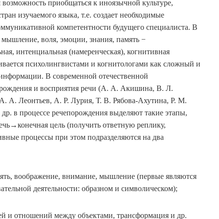
возможность приобщаться к иноязычной культуре,
ран изучаемого языка, т.е. создает необходимые
ммуникативной компетентности будущего специалиста. В
 мышление, воля, эмоции, знания, память −
ьная, интенциальная (намеренческая), когнитивная
ривается психолингвистами и когнитологами как сложный и
информации. В современной отечественной
рождения и восприятия речи (А. А. Акишина, В. Л.
А. А. Леонтьев, А. Р. Лурия, Т. В. Рябова-Ахутина, Р. М.
и др. в процессе речепорождения выделяют такие этапы,
чь→конечная цель (получить ответную реплику,
ные процессы при этом подразделяются на два
мять, воображение, внимание, мышление (первые являются
вательной деятельности: образном и символическом);
язей и отношений между объектами, трансформация и др.