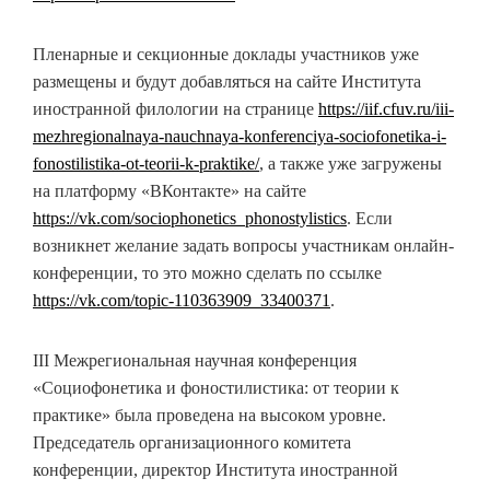
Пленарные и секционные доклады участников уже
размещены и будут добавляться на сайте Института
иностранной филологии на странице
https://iif.cfuv.ru/iii-
mezhregionalnaya-nauchnaya-konferenciya-sociofonetika-i-
fonostilistika-ot-teorii-k-praktike/
, а также уже загружены
на платформу «ВКонтакте» на сайте
https://vk.com/sociophonetics_phonostylistics
. Если
возникнет желание задать вопросы участникам онлайн-
конференции, то это можно сделать по ссылке
https://vk.com/topic-110363909_33400371
.
III Межрегиональная научная конференция
«Социофонетика и фоностилистика: от теории к
практике» была проведена на высоком уровне.
Председатель организационного комитета
конференции, директор Института иностранной