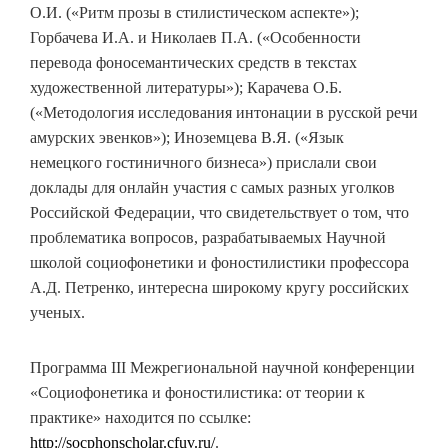
О.И. («Ритм прозы в стилистическом аспекте»);
Горбачева И.А. и Николаев П.А. («Особенности
перевода фоносемантических средств в текстах
художественной литературы»); Карачева О.Б.
(«Методология исследования интонации в русской речи
амурских эвенков»); Иноземцева В.Я. («Язык
немецкого гостиничного бизнеса») прислали свои
доклады для онлайн участия с самых разных уголков
Российской Федерации, что свидетельствует о том, что
проблематика вопросов, разрабатываемых Научной
школой социофонетики и фоностилистики профессора
А.Д. Петренко, интересна широкому кругу российских
ученых.
Программа III Межрегиональной научной конференции
«Социофонетика и фоностилистика: от теории к
практике» находится по ссылке:
http://socphonscholar.cfuv.ru/
.