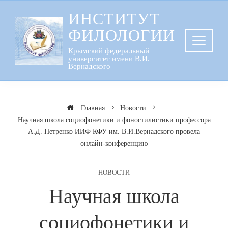
Перейти
ИНСТИТУТ
к
ФИЛОЛОГИИ
содержанию
Крымский федеральный
университет имени В.И.
Вернадского
Главная
Новости
Научная школа социофонетики и фоностилистики профессора
А.Д. Петренко ИИФ КФУ им. В.И.Вернадского провела
онлайн-конференцию
НОВОСТИ
Научная школа
социофонетики и