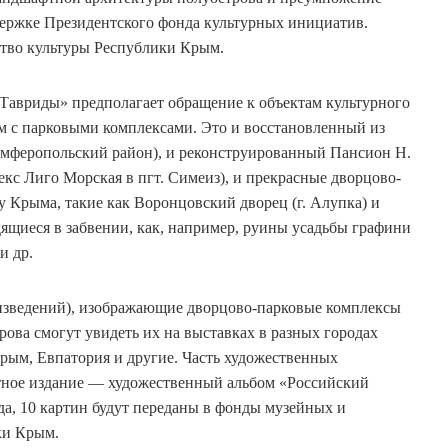
держке Президентского фонда культурных инициатив.
во культуры Республики Крым.
Тавриды» предполагает обращение к объектам культурного
 с парковыми комплексами. Это и восстановленный из
имферопольский район), и реконструированный Пансион Н.
кс Лиго Морская в пгт. Симеиз), и прекрасные дворцово-
 Крыма, такие как Воронцовский дворец (г. Алупка) и
одящиеся в забвении, как, например, руины усадьбы графини
и др.
оизведений), изображающие дворцово-парковые комплексы
ова смогут увидеть их на выставках в разных городах
рым, Евпатория и другие. Часть художественных
атное издание — художественный альбом «Российский
да, 10 картин будут переданы в фонды музейных и
ки Крым.