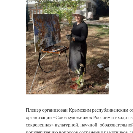
Пленэр организован Крымским республиканским от
организации «Союз художников России» и входит 
сокровенная» культурной, научной, образовательно
популяризацию вопросов сохранения памятников л