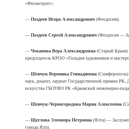
«Филантроп»;
—
Поздеев Игорь Александрович
(Феодосия);
—
Поздеев Сергей Александрович
(Феодосия — З
—
Чеканова Вера Александровна
(Старый Крым) 
председатель КРОО «Гильдия художников и мастер
—
Шевчук Вероника Геннадиевна
(Симферополь)
наук, доцент, лауреат Государственной премии РК,
искусства ГБОУВО РК «Крымский инженерно-педаг
—
Шевчук-Черногородова Мария Алексеевна
(Си
—
Щеглова Элеонора Петровна
(Ялта) — Заслуже
города Ялта.