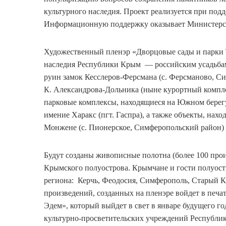
культурного наследия. Проект реализуется при под
Информационную поддержку оказывает Министерст
Художественный пленэр «Дворцовые сады и парки 
наследия Республики Крым — российским усадьбам
руин замок Кесслеров-Ферсмана (с. Ферсманово, С
К. Александрова-Дольника (ныне курортный компле
парковые комплексы, находящиеся на Южном берегу
имение Харакс (пгт. Гаспра), а также объекты, нах
Монжене (с. Пионерское, Симферопольский район) 
Будут созданы живописные полотна (более 100 пр
Крымского полуострова. Крымчане и гости полуостр
региона: Керчь, Феодосия, Симферополь, Старый К
произведений, созданных на пленэре войдет в печ
Эдем», который выйдет в свет в январе будущего го
культурно-просветительских учреждений Республи