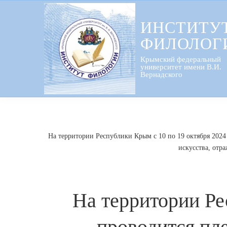
Перейти
к
ИНСТИТУ
содержанию
ФИЛОЛОГ
Крымский федеральный
университет имени В.И.
Вернадского
На территории Республики Крым с 10 по 19 октября 202
искусства, отр
На территории Ре
проводится пл