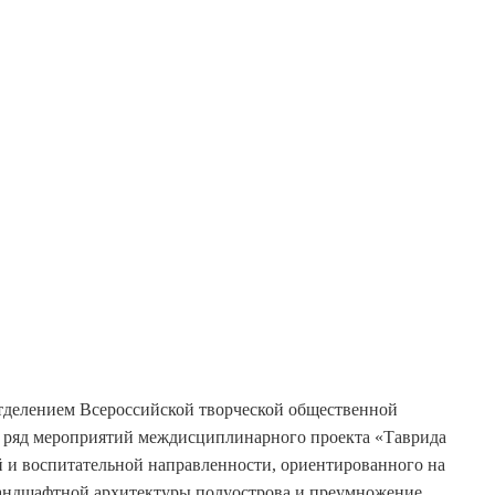
делением Всероссийской творческой общественной
в ряд мероприятий междисциплинарного проекта «Таврида
й и воспитательной направленности, ориентированного на
андшафтной архитектуры полуострова и преумножение