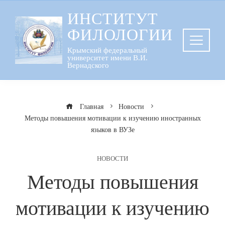
Перейти
ИНСТИТУТ
к
ФИЛОЛОГИИ
содержанию
Крымский федеральный
университет имени В.И.
Вернадского
Главная
Новости
Методы повышения мотивации к изучению иностранных
языков в ВУЗе
НОВОСТИ
Методы повышения
мотивации к изучению