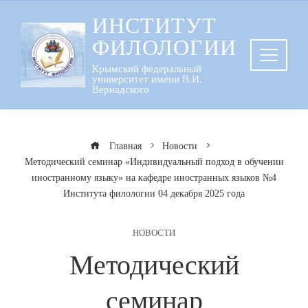
Перейти
ИНСТИТУТ
к
ФИЛОЛОГИИ
содержанию
Крымский федеральный
университет имени В.И.
Вернадского
Главная
Новости
Методический семинар «Индивидуальный подход в обучении
иностранному языку» на кафедре иностранных языков №4
Института филологии 04 декабря 2025 года
НОВОСТИ
Методический
семинар