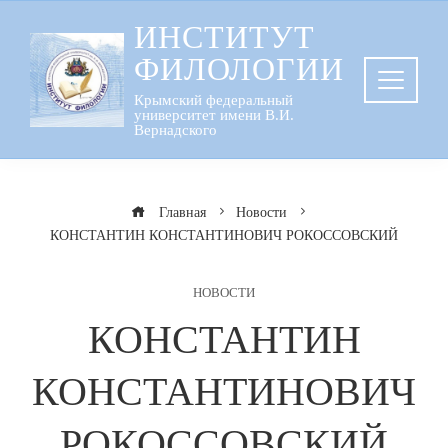
Перейти
ИНСТИТУТ
к
ФИЛОЛОГИИ
содержанию
Крымский федеральный
университет имени В.И.
Вернадского
Главная
Новости
КОНСТАНТИН КОНСТАНТИНОВИЧ РОКОССОВСКИЙ
НОВОСТИ
КОНСТАНТИН
КОНСТАНТИНОВИЧ
РОКОССОВСКИЙ