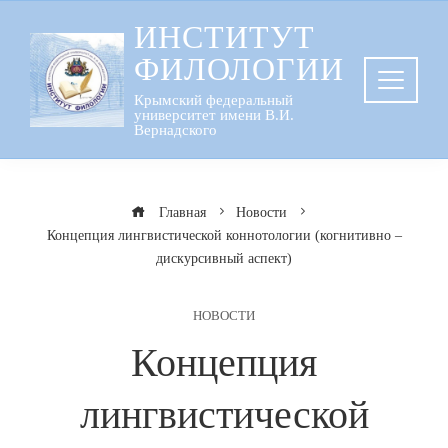
Перейти
ИНСТИТУТ
к
ФИЛОЛОГИИ
содержанию
Крымский федеральный
университет имени В.И.
Вернадского
Главная
Новости
Концепция лингвистической коннотологии (когнитивно –
дискурсивный аспект)
НОВОСТИ
Концепция
лингвистической