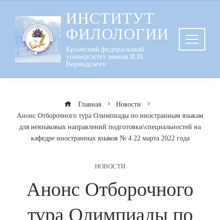
Перейти
ИНСТИТУТ
к
ФИЛОЛОГИИ
содержанию
Крымский федеральный
университет имени В.И.
Вернадского
Главная
Новости
Анонс Отборочного тура Олимпиады по иностранным языкам
для неязыковых направлений подготовки\специальностей на
кафедре иностранных языков № 4 22 марта 2022 года
НОВОСТИ
Анонс Отборочного
тура Олимпиады по