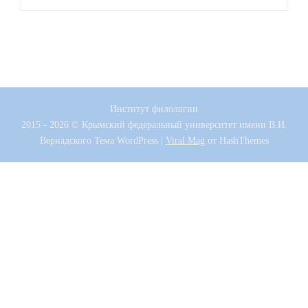
Институт филологии
2015 - 2026 © Крымский федеральный университет имени В.И.
Вернадского
Тема WordPress
|
Viral Mag
от HashThemes