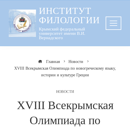
Перейти
ИНСТИТУТ
к
ФИЛОЛОГИИ
содержанию
Крымский федеральный
университет имени В.И.
Вернадского
Главная
Новости
ХVІІІ Всекрымская Олимпиада по новогреческому языку,
истории и культуре Греции
НОВОСТИ
ХVІІІ Всекрымская
Олимпиада по