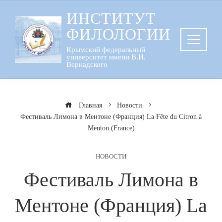
Перейти
ИНСТИТУТ
к
ФИЛОЛОГИИ
содержанию
Крымский федеральный
университет имени В.И.
Вернадского
Главная
Новости
Фестиваль Лимона в Ментоне (Франция) La Fête du Citron à
Menton (France)
НОВОСТИ
Фестиваль Лимона в
Ментоне (Франция) La