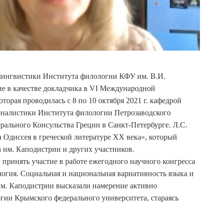
олингвистики Института филологии КФУ им. В.И.
ие в качестве докладчика в VI Международной
торая проводилась с 8 по 10 октября 2021 г. кафедрой
рналистики Института филологии Петрозаводского
рального Консульства Греции в Санкт-Петербурге. Л.С.
 Одиссея в греческой литературе ХХ века», который
а им. Каподистрии и других участников.
 принять участие в работе ежегодного научного конгресса
гия. Социальная и национальная вариативность языка и
им. Каподистрии высказали намерение активно
гии Крымского федерального университета, стараясь