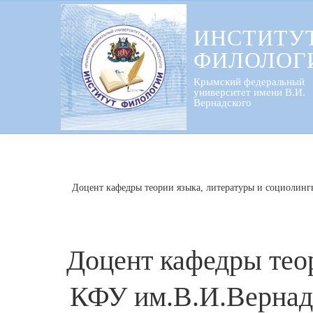
Перейти
к
ИНСТИТУ
содержанию
ФИЛОЛОГ
Крымский федеральный
университет имени В.И.
Вернадского
Доцент кафедры теории языка, литературы и социолин
Доцент кафедры тео
КФУ им.В.И.Вернад