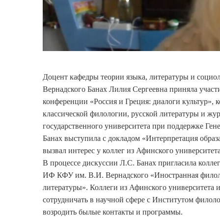
Доцент кафедры теории языка, литературы и соци
Вернадского Банах Лилия Сергеевна приняла участ
конференции «Россия и Греция: диалоги культур», ко
классической филологии, русской литературы и жу
государственного университета при поддержке Гене
Банах выступила с докладом «Интерпретация образа
вызвал интерес у коллег из Афинского университет
В процессе дискуссии Л.С. Банах пригласила коллег
ИФ КФУ им. В.И. Вернадского «Иностранная филоло
литературы». Коллеги из Афинского университета 
сотрудничать в научной сфере с Институтом филоло
возродить былые контакты и программы.