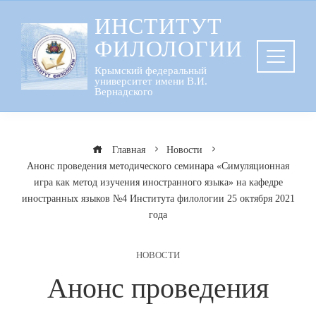
Перейти
ИНСТИТУТ
к
ФИЛОЛОГИИ
содержанию
Крымский федеральный
университет имени В.И.
Вернадского
Главная
Новости
Анонс проведения методического семинара «Симуляционная
игра как метод изучения иностранного языка» на кафедре
иностранных языков №4 Института филологии 25 октября 2021
года
НОВОСТИ
Анонс проведения