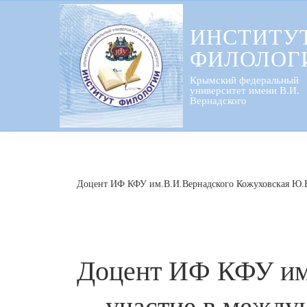
Перейти
к
ИНСТИТУ
содержанию
ФИЛОЛОГ
Крымский федеральный
университет имени В.И.
Вернадского
Доцент ИФ КФУ им.В.И.Вернадского Кожуховская Ю.В.
Доцент ИФ КФУ им.
участие в между