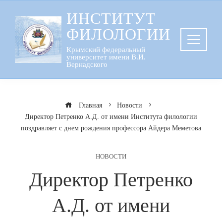
Перейти
ИНСТИТУТ
к
ФИЛОЛОГИИ
содержанию
Крымский федеральный
университет имени В.И.
Вернадского
Главная
Новости
Директор Петренко А.Д. от имени Института филологии
поздравляет с днем рождения профессора Айдера Меметова
НОВОСТИ
Директор Петренко
А.Д. от имени