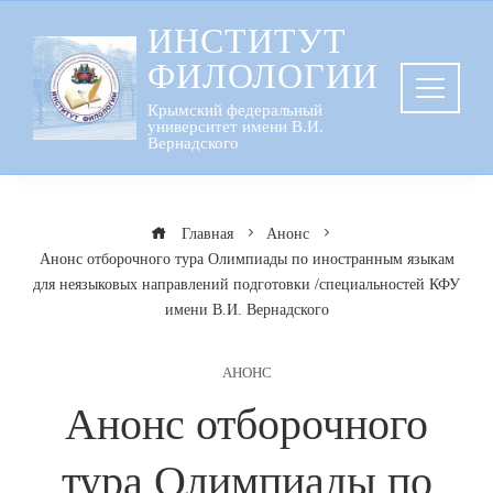
Перейти
ИНСТИТУТ
к
ФИЛОЛОГИИ
содержанию
Крымский федеральный
университет имени В.И.
Вернадского
Главная
Анонс
Анонс отборочного тура Олимпиады по иностранным языкам
для неязыковых направлений подготовки /специальностей КФУ
имени В.И. Вернадского
АНОНС
Анонс отборочного
тура Олимпиады по